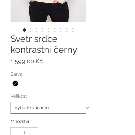
Svetr srdce
kontrastni černy
Cena
1 599,00 Kč
Barva
*
Velikost
*
Množství
*