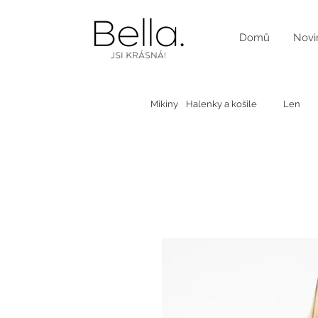
Domů
Novi
Mikiny
Halenky a košile
Len