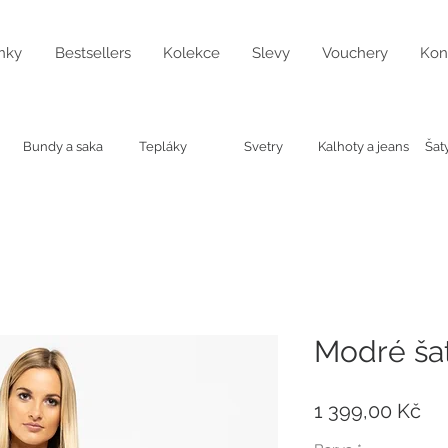
nky
Bestsellers
Kolekce
Slevy
Vouchery
Kon
Bundy a saka
Tepláky
Svetry
Kalhoty a jeans
Šat
Modré šat
Ce
1 399,00 Kč