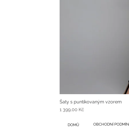
Šaty s puntíkovaným vzorem
Cena
1 399,00 Kč
OBCHODNÍ PODMÍN
DOMŮ