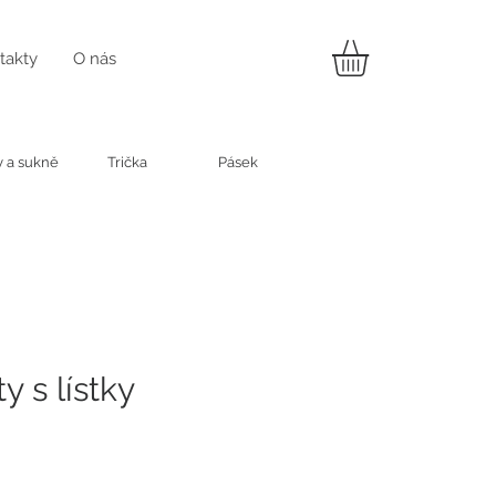
takty
O nás
y a sukně
Trička
Pásek
y s lístky
na