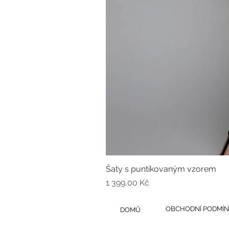
Šaty s puntíkovaným vzorem
Cena
1 399,00 Kč
OBCHODNÍ PODMÍN
DOMŮ