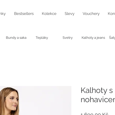
nky
Bestsellers
Kolekce
Slevy
Vouchery
Kon
Bundy a saka
Tepláky
Svetry
Kalhoty a jeans
Šat
Kalhoty s
nohavice
Ce
1 699,00 Kč