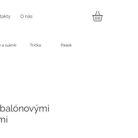
takty
O nás
y a sukně
Trička
Pásek
 balónovými
mi
na