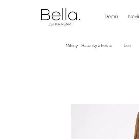
Domů
Novi
Mikiny
Halenky a košile
Len