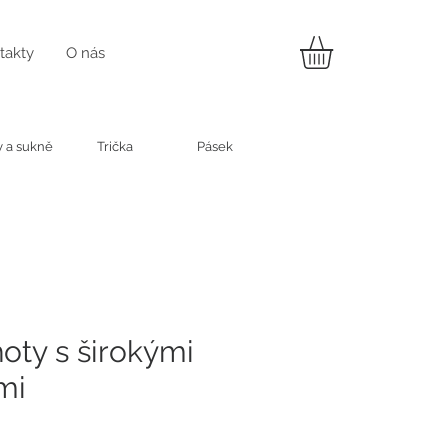
takty
O nás
y a sukně
Trička
Pásek
oty s širokými
mi
na