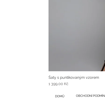
Šaty s puntíkovaným vzorem
Cena
1 399,00 Kč
OBCHODNÍ PODMÍN
DOMŮ