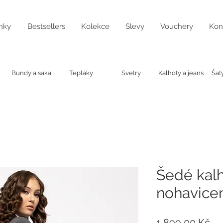
nky
Bestsellers
Kolekce
Slevy
Vouchery
Kon
Bundy a saka
Tepláky
Svetry
Kalhoty a jeans
Šat
Šedé kalh
nohavice
Ce
1 899,00 Kč