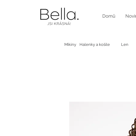
Domů
Novi
Mikiny
Halenky a košile
Len