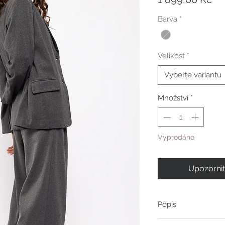
Barva
*
Velikost
*
Vyberte variantu
Množství
*
Vyprodáno
Upozornit
Popis
Kalhoty s širokými no