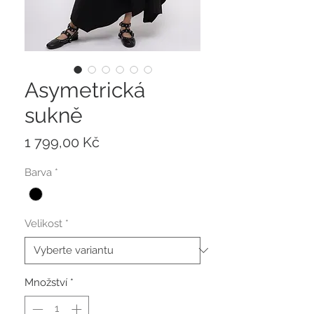
Asymetrická
sukně
Cena
1 799,00 Kč
Barva
*
Velikost
*
Množství
*