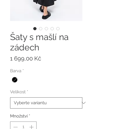
Šaty s mašlí na
zádech
Cena
1 699,00 Kč
Barva
*
Velikost
*
Množství
*