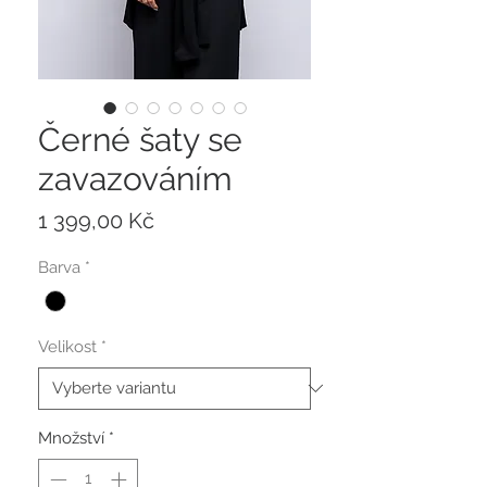
Černé šaty se
zavazováním
Cena
1 399,00 Kč
Barva
*
Velikost
*
Množství
*