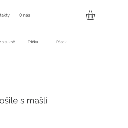
takty
O nás
y a sukně
Trička
Pásek
ošile s mašlí
na