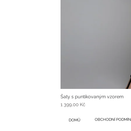
Šaty s puntíkovaným vzorem
Cena
1 399,00 Kč
OBCHODNÍ PODMÍN
DOMŮ