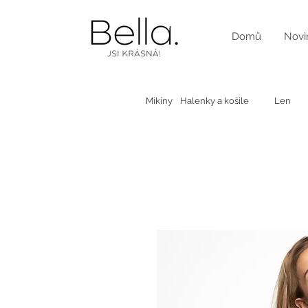
Domů
Novi
Mikiny
Halenky a košile
Len