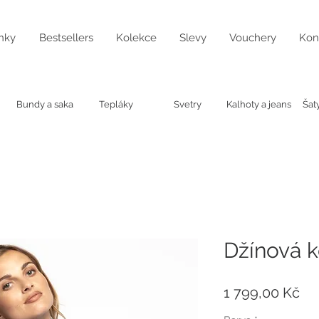
nky
Bestsellers
Kolekce
Slevy
Vouchery
Kon
Bundy a saka
Tepláky
Svetry
Kalhoty a jeans
Šat
Džínová k
Ce
1 799,00 Kč