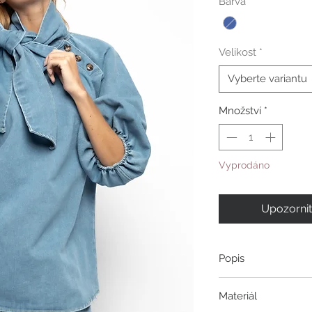
Barva
*
Velikost
*
Vyberte variantu
Množství
*
Vyprodáno
Upozornit
Popis
Košile z bavlněného 
Materiál
asymetrickým zapínán
kterou lze přehodit j