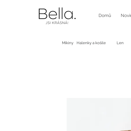
Domů
Novi
Mikiny
Halenky a košile
Len