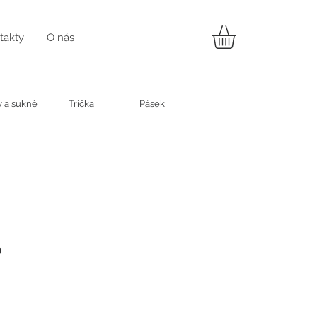
takty
O nás
y a sukně
Trička
Pásek
p
a