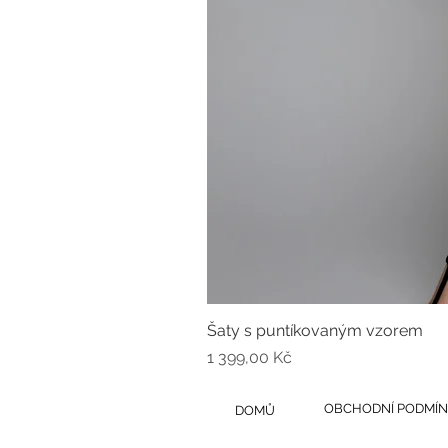
Šaty s puntíkovaným vzorem
Cena
1 399,00 Kč
OBCHODNÍ PODMÍN
DOMŮ