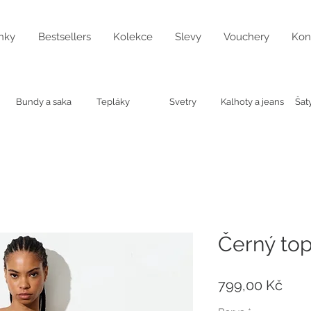
nky
Bestsellers
Kolekce
Slevy
Vouchery
Kon
Bundy a saka
Tepláky
Svetry
Kalhoty a jeans
Šat
Černý to
Cen
799,00 Kč